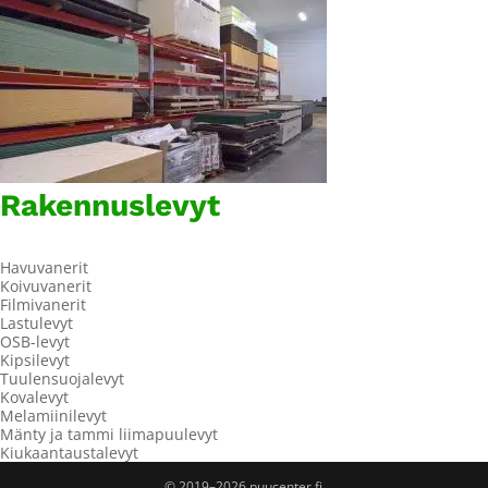
Rakennuslevyt
Havuvanerit
Koivuvanerit
Filmivanerit
Lastulevyt
OSB-levyt
Kipsilevyt
Tuulensuojalevyt
Kovalevyt
Melamiinilevyt
Mänty ja tammi liimapuulevyt
Kiukaantaustalevyt
© 2019–2026 puucenter.fi