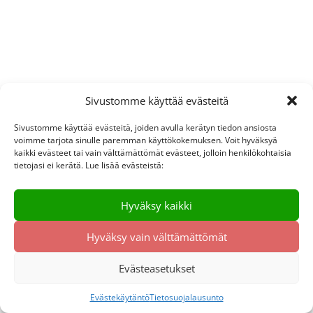
Sivustomme käyttää evästeitä
Sivustomme käyttää evästeitä, joiden avulla kerätyn tiedon ansiosta
voimme tarjota sinulle paremman käyttökokemuksen. Voit hyväksyä
kaikki evästeet tai vain välttämättömät evästeet, jolloin henkilökohtaisia
tietojasi ei kerätä. Lue lisää evästeistä:
Hyväksy kaikki
Hyväksy vain välttämättömät
Evästeasetukset
Evästekäytäntö
Tietosuojalausunto