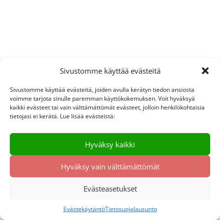
Sivustomme käyttää evästeitä
Sivustomme käyttää evästeitä, joiden avulla kerätyn tiedon ansiosta
voimme tarjota sinulle paremman käyttökokemuksen. Voit hyväksyä
kaikki evästeet tai vain välttämättömät evästeet, jolloin henkilökohtaisia
tietojasi ei kerätä. Lue lisää evästeistä:
Hyväksy kaikki
Hyväksy vain välttämättömät
Evästeasetukset
Evästekäytäntö
Tietosuojalausunto