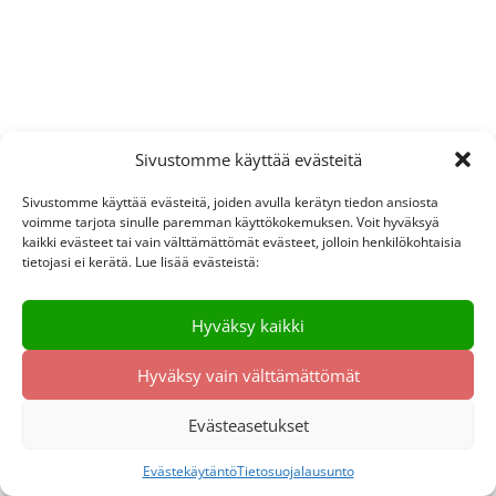
Sivustomme käyttää evästeitä
Sivustomme käyttää evästeitä, joiden avulla kerätyn tiedon ansiosta
voimme tarjota sinulle paremman käyttökokemuksen. Voit hyväksyä
kaikki evästeet tai vain välttämättömät evästeet, jolloin henkilökohtaisia
tietojasi ei kerätä. Lue lisää evästeistä:
Hyväksy kaikki
Hyväksy vain välttämättömät
Evästeasetukset
Evästekäytäntö
Tietosuojalausunto