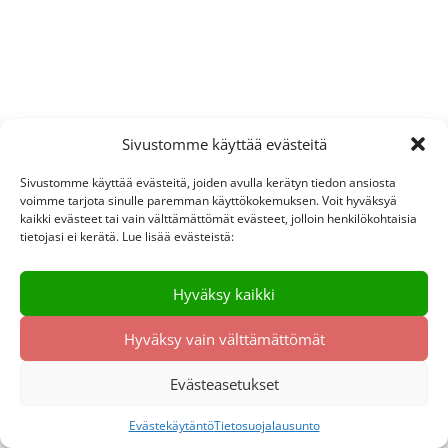
Sivustomme käyttää evästeitä
Sivustomme käyttää evästeitä, joiden avulla kerätyn tiedon ansiosta
voimme tarjota sinulle paremman käyttökokemuksen. Voit hyväksyä
kaikki evästeet tai vain välttämättömät evästeet, jolloin henkilökohtaisia
tietojasi ei kerätä. Lue lisää evästeistä:
Hyväksy kaikki
Hyväksy vain välttämättömät
Evästeasetukset
Evästekäytäntö
Tietosuojalausunto