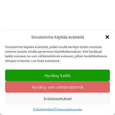
Sivustomme käyttää evästeitä
Sivustomme käyttää evästeitä, joiden avulla kerätyn tiedon ansiosta
voimme tarjota sinulle paremman käyttökokemuksen. Voit hyväksyä
kaikki evästeet tai vain välttämättömät evästeet, jolloin henkilökohtaisia
tietojasi ei kerätä. Lue lisää evästeistä:
Hyväksy kaikki
Hyväksy vain välttämättömät
Evästeasetukset
Evästekäytäntö
Tietosuojalausunto