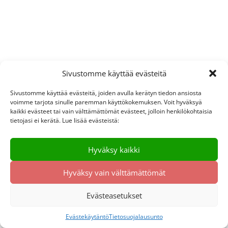
Sivustomme käyttää evästeitä
Sivustomme käyttää evästeitä, joiden avulla kerätyn tiedon ansiosta
voimme tarjota sinulle paremman käyttökokemuksen. Voit hyväksyä
kaikki evästeet tai vain välttämättömät evästeet, jolloin henkilökohtaisia
tietojasi ei kerätä. Lue lisää evästeistä:
Hyväksy kaikki
Hyväksy vain välttämättömät
Evästeasetukset
Evästekäytäntö
Tietosuojalausunto