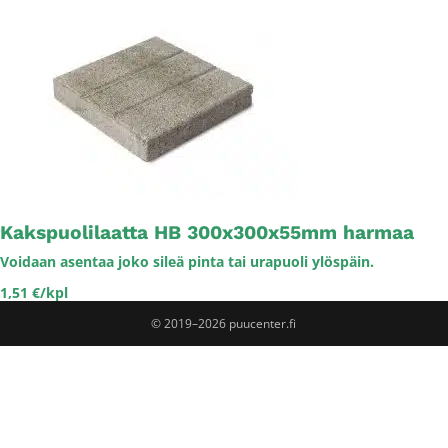
Kakspuolilaatta HB 300x300x55mm harmaa
Voidaan asentaa joko sileä pinta tai urapuoli ylöspäin.
1,51 €/kpl
© 2019–2026 puucenter.fi