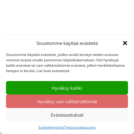
Sivustomme käyttää evästeitä
Sivustomme käyttää evästeitä, joiden avulla kerätyn tiedon ansiosta
voimme tarjota sinulle paremman käyttökokemuksen. Voit hyväksyä
kaikki evästeet tai vain välttämättömät evästeet, jolloin henkilökohtaisia
tietojasi ei kerätä. Lue lisää evästeistä:
Hyväksy kaikki
Hyväksy vain välttämättömät
Evästeasetukset
Evästekäytäntö
Tietosuojalausunto