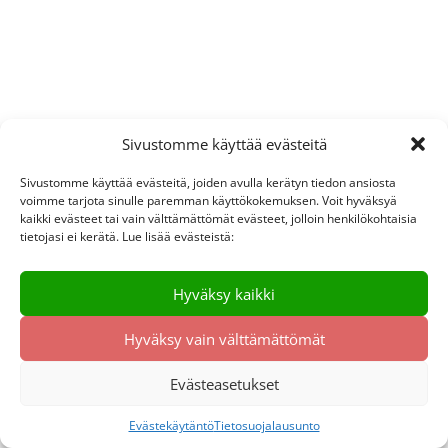
Sivustomme käyttää evästeitä
Sivustomme käyttää evästeitä, joiden avulla kerätyn tiedon ansiosta
voimme tarjota sinulle paremman käyttökokemuksen. Voit hyväksyä
kaikki evästeet tai vain välttämättömät evästeet, jolloin henkilökohtaisia
tietojasi ei kerätä. Lue lisää evästeistä:
Hyväksy kaikki
Hyväksy vain välttämättömät
Evästeasetukset
Evästekäytäntö
Tietosuojalausunto